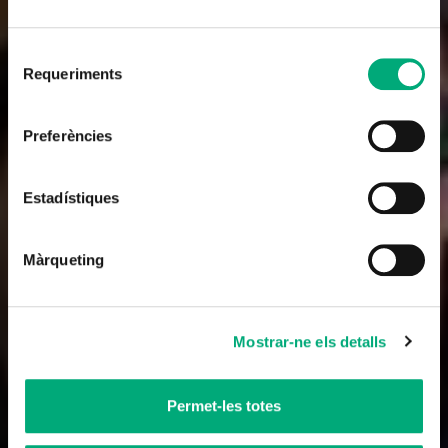
Selecció
Requeriments
de
consentiment
Radio
Preferències
La Segona Hora (The Second Hour)
Estadístiques
2008-2019
Màrqueting
Tràiler
Mostrar-ne els detalls
Permet-les totes