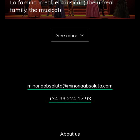
La familia irreal, el musical (The unreal
family, the musical)
See more
minoriaabsoluta@minoriaabsoluta.com
+34 93 224 17 93
About us