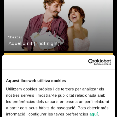
Theater
Aquella nit (That night)
Aquest lloc web utilitza cookies
Utilitzem cookies pròpies i de tercers per analitzar els
nostres serveis i mostrar-te publicitat relacionada amb
Theater
les preferències dels usuaris en base a un perfil elaborat
La dona del 600 (The woman of the 600)
a partir dels seus hàbits de navegació. Pots obtenir més
informació i configurar les teves preferències
aquí
.