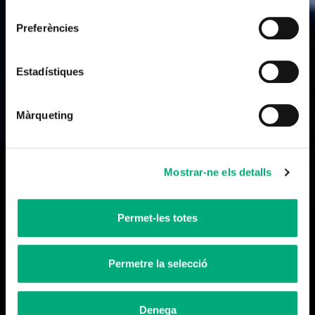
consentiment
Theater
Preferències
La dona del 600 (The woman of the
600)
Estadístiques
2019
Màrqueting
Mostrar-ne els detalls
Permet-les totes
Permetre la selecció
Denega