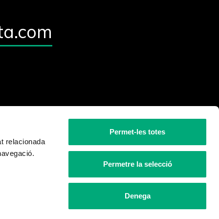
ta.com
Permet-les totes
at relacionada
 navegació.
Permetre la selecció
Denega