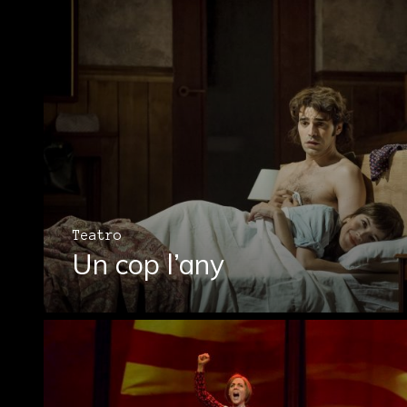
Teatro
Un cop l’any