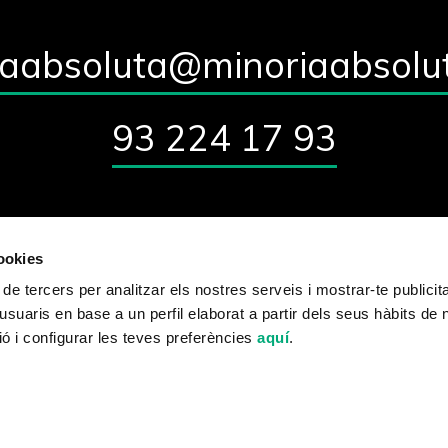
iaabsoluta@minoriaabsolu
93 224 17 93
cookies
Quiénes somos?
Blog
Contacto
 de tercers per analitzar els nostres serveis i mostrar-te publicit
usuaris en base a un perfil elaborat a partir dels seus hàbits de
ó i configurar les teves preferències
aquí
.
Aviso legal y política de privacidad
Política de cookies