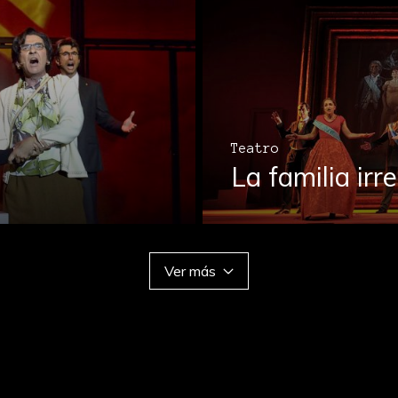
Teatro
La familia irre
Ver más