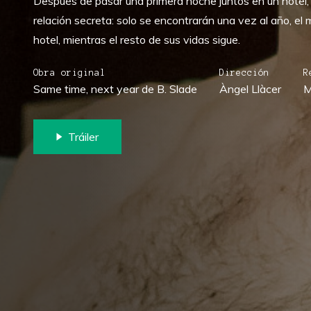
Después de pasar una primera noche juntos en un hotel,
relación secreta: solo se encontrarán una vez al año, el
hotel, mientras el resto de sus vidas sigue.
Obra original
Dirección
R
Same time, next year de B. Slade
Àngel Llàcer
M
Tráiler