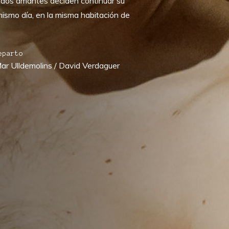
 dos amantes deciden continuar su
 mismo día, en la misma habitación de
eparto
ar Ulldemolins / David Verdaguer