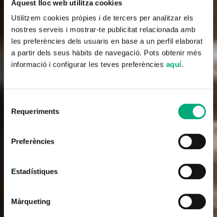
Aquest lloc web utilitza cookies
Utilitzem cookies pròpies i de tercers per analitzar els
nostres serveis i mostrar-te publicitat relacionada amb
les preferències dels usuaris en base a un perfil elaborat
a partir dels seus hàbits de navegació. Pots obtenir més
informació i configurar les teves preferències
aquí
.
Selecció
Requeriments
de
consentiment
Preferències
Docufiction
La Víctor (Victor)
Estadístiques
2017
52'
Màrqueting