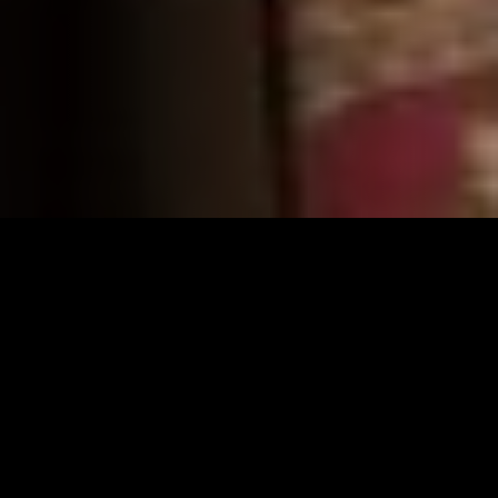
La actriz Míriam Iscla recibe el encargo de interpretar el
personaje de Víctor Català, del que solo sabe que era una
mujer y que escribía. inicia una ruta que le llevará a
entrevistar a las personas que mejor conocen el
pensamiento y la obra de la autora.
Direction
Francesc Escribano