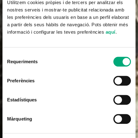
Utilitzem cookies pròpies i de tercers per analitzar els
nostres serveis i mostrar-te publicitat relacionada amb
les preferències dels usuaris en base a un perfil elaborat
a partir dels seus hàbits de navegació. Pots obtenir més
informació i configurar les teves preferències
aquí
.
Selecció
Requeriments
de
consentiment
Documentary
Preferències
Megaestructuras: Sagrada Familia
(Megastructures: Sagrada Familia)
Estadístiques
2018
44'
Màrqueting