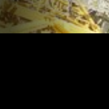
The challenge of building a stone cathedral in the 21st
century in the middle of the urban environment that is
central Barcelona, with the added difficulty of hundreds of
daily visitors who come to admire Antoni Gaudí’s
posthumous work.
Director
Josep Serra / Roser Oliver
Executive producers
Francesc Escribano / David Felani