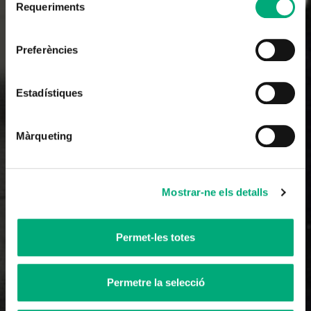
Requeriments
de
consentiment
Documentary
Preferències
Tricicle 40
Estadístiques
2020
58'
Màrqueting
Tràiler
Mostrar-ne els detalls
Permet-les totes
Permetre la selecció