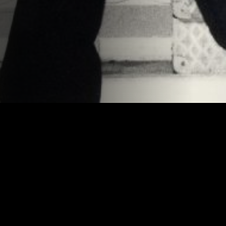
A vibrant and entertaining portrait of the last great
physical theatre company – El Tricicle – who are about to
finally lower the curtain for good. Carles Sans, Joan Gràcia
and Paco Mir tell the story in the first-person present
tense of their boundary pushing, successes, personal ups
and downs… and thousands of gags.
Direction