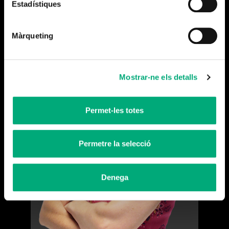
Estadístiques
Màrqueting
Mostrar-ne els detalls
Permet-les totes
Permetre la selecció
Denega