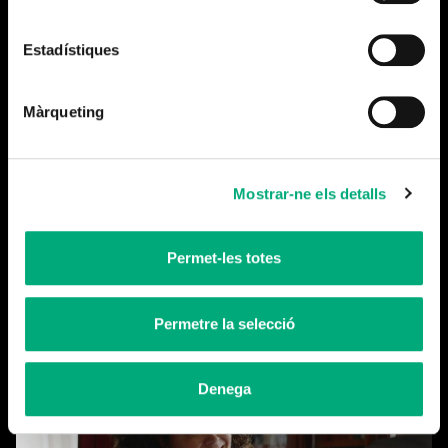
Estadístiques
Màrqueting
Mostrar-ne els detalls
Permet-les totes
Cerramos la temporada
Leer más
Permetre la selecció
Denega