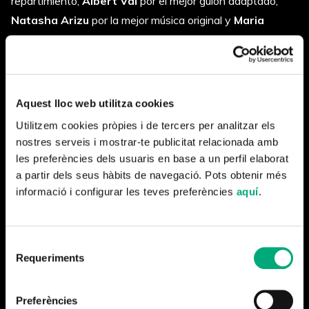
repartimiento,
Albert Val
por el mejor guión adaptado,
Natasha Arizu
por la mejor música original y
Maria
Armengol
por el mejor diseño de vestuario.
La película también está nominada a
2
Premios Feroz
, en
las categorías de mejor actor para
Enric Auquer
y mejor
Aquest lloc web utilitza cookies
actriz de repartimiento para
Luisa Gavasa
.
Utilitzem cookies pròpies i de tercers per analitzar els
El maestro que prometió el mar
cierra
su quinta semana
nostres serveis i mostrar-te publicitat relacionada amb
de exhibición con
más de 175.000 espectadores
que
les preferències dels usuaris en base a un perfil elaborat
a partir dels seus hàbits de navegació. Pots obtenir més
ya han visto la película, y sigue generando titulares día a
informació i configurar les teves preferències
aquí
.
día.
Selecció
Requeriments
de
consentiment
Más noticias
Preferències