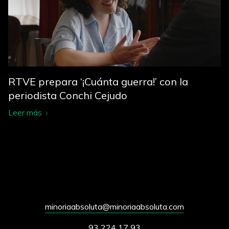
RTVE prepara ‘¡Cuánta guerra!’ con la
periodista Conchi Cejudo
Leer más
minoriaabsoluta@minoriaabsoluta.com
93 224 17 93