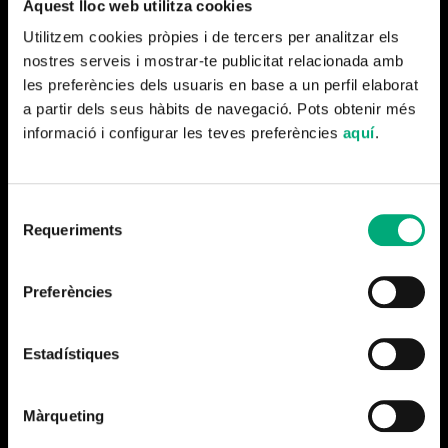
Aquest lloc web utilitza cookies
Utilitzem cookies pròpies i de tercers per analitzar els
nostres serveis i mostrar-te publicitat relacionada amb
les preferències dels usuaris en base a un perfil elaborat
a partir dels seus hàbits de navegació. Pots obtenir més
informació i configurar les teves preferències
aquí
.
Más noticias
Selecció
Requeriments
de
consentiment
Preferències
Estadístiques
Màrqueting
Cerramos la temporada