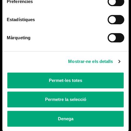
Preferències
Más noticias
Estadístiques
Màrqueting
Mostrar-ne els detalls
Permet-les totes
Cerramos la temporada
Leer más
Permetre la selecció
Denega