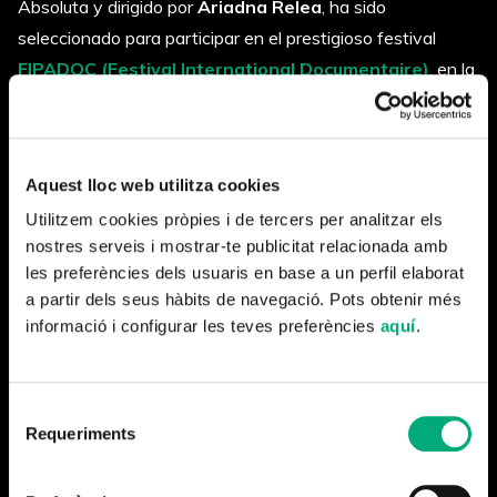
Absoluta y dirigido por
Ariadna Relea
, ha sido
seleccionado para participar en el prestigioso festival
FIPADOC (Festival International Documentaire)
, en la
sección de
Histoires d’Europe
, que se celebra en Biarritz
del 21 al 26 de enero de 2019.
El documental muestra el papel de la mujer durante los 40
Aquest lloc web utilitza cookies
años del franquismo y lo hace con imágenes de la época y
Utilitzem cookies pròpies i de tercers per analitzar els
los testimonios delas mujeres que tuvieron que abrirse
nostres serveis i mostrar-te publicitat relacionada amb
camino durante estos 40 años de dictadura.
les preferències dels usuaris en base a un perfil elaborat
a partir dels seus hàbits de navegació. Pots obtenir més
Cría, reza y ama
se pudo ver por el canal DMAX con un
informació i configurar les teves preferències
aquí
.
gran éxito de crítica y audiencia.
Selecció
Requeriments
de
consentiment