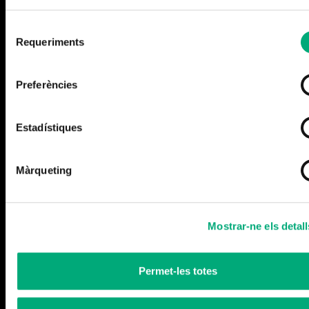
Selecció
Requeriments
de
consentiment
Preferències
Más noticias
Estadístiques
Màrqueting
Mostrar-ne els detall
Permet-les totes