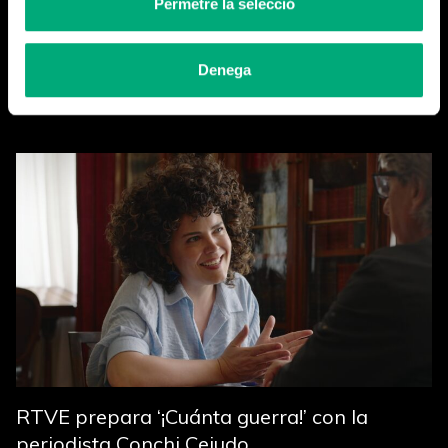
Permetre la selecció
Denega
Cerramos la temporada
Leer más
RTVE prepara ‘¡Cuánta guerra!’ con la
periodista Conchi Cejudo