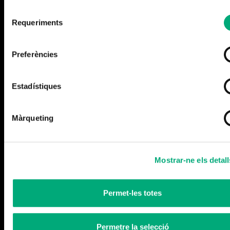
Selecció
Requeriments
de
consentiment
Preferències
Cerramos la temporada
Leer más
Estadístiques
Màrqueting
Mostrar-ne els detall
Permet-les totes
Permetre la selecció