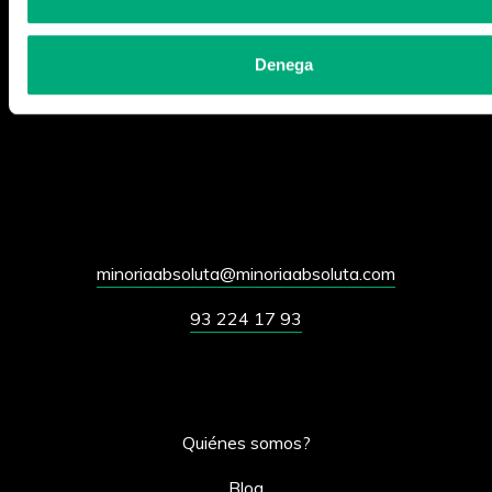
RTVE prepara ‘¡Cuánta guerra!’ con la
periodista Conchi Cejudo
Denega
Leer más
minoriaabsoluta@minoriaabsoluta.com
93 224 17 93
Quiénes somos?
Blog