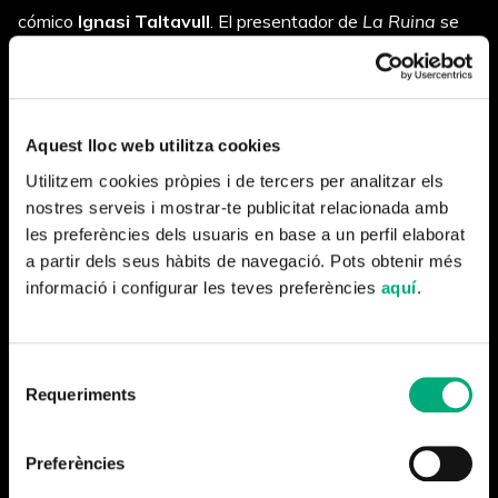
cómico
Ignasi Taltavull
. El presentador de
La Ruina
se
incorpora a una parrilla formada por
Marc Giró,
Magí
Garcia
,
Elisenda Carod
,
Judit Martín
,
Maria Rovira
(
Oye Sherman
)
Marc Sarrats
o
Andrés Fajngold.
,
Aquest lloc web utilitza cookies
Todos ellos serán los encargados de repasar con acidez la
Utilitzem cookies pròpies i de tercers per analitzar els
información política, social y deportiva, así como el
nostres serveis i mostrar-te publicitat relacionada amb
tratamiento que hacen los medios y las redes sociales.
les preferències dels usuaris en base a un perfil elaborat
a partir dels seus hàbits de navegació. Pots obtenir més
informació i configurar les teves preferències
aquí
.
Selecció
Requeriments
de
consentiment
Más noticias
Preferències