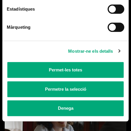
Estadístiques
Màrqueting
Mostrar-ne els detalls
Cerramos la temporada
Permet-les totes
Leer más
Permetre la selecció
Denega