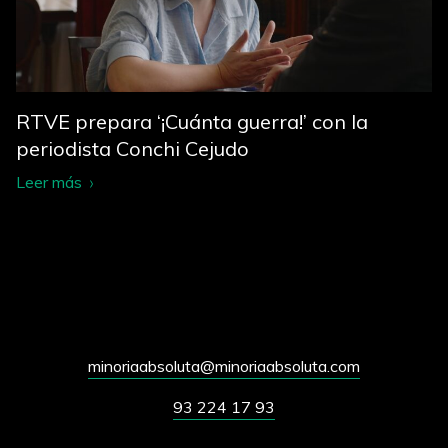
RTVE prepara ‘¡Cuánta guerra!’ con la
periodista Conchi Cejudo
Leer más
minoriaabsoluta@minoriaabsoluta.com
93 224 17 93