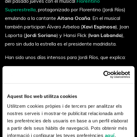
del pasado jueves con el musical
Florentino
Superestrella
, protagonizado por Florentino (Jordi Ríos)
emulando a la cantante
Aitana Ocaña
. En el musical
también participan Álvaro Arbeloa (
Xavi Espinosa
), Joan
Laporta (
Jordi Soriano
) y Hansi Flick (
Ivan Labanda
),
pero sin duda la estrella es el presidente madridista.
Han sido unos días intensos para Jordi Ríos, que explica:
Mientras se estaba haciendo la rueda de prensa recibí
entre 30 y 40 mensajes de WhatsApp diciéndome que se
me acumulaba el trabajo, entre ellos había periodistas de
Madrid amigos míos. Además, he ganado más de 1.500
Aquest lloc web utilitza cookies
seguidores en Instagram en dos días, más de los que gano
Utilitzem cookies pròpies i de tercers per analitzar els
en todo un año. Una locura, de verdad.
nostres serveis i mostrar-te publicitat relacionada amb
les preferències dels usuaris en base a un perfil elaborat
Los vídeos exclusivos digitales con Florentino Pérez y
las
a partir dels seus hàbits de navegació. Pots obtenir més
soluciones a la huelga de maestros
suman más de
1,4
informació i configurar les teves preferències
aquí
.