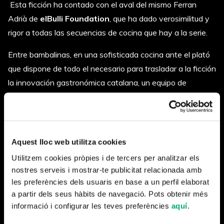
Esta ficción ha contado con el aval del mismo Ferran
Adrià de
elBulli Foundation
, que ha dado verosimilitud y
rigor a todas las secuencias de cocina que hay a la serie.
Entre bambalinas, en una sofisticada cocina ante el plató
que dispone de todo el necesario para trasladar a la ficción
la innovación gastronómica catalana, un equipo de
cocineros que habían trabajado a elBulli, como Eduard
Bosch i Marc *Cuspinera, han elaborado los más de 70
platos que aparecen a la ficción.
Aquest lloc web utilitza cookies
En función del momento narrativo de la historia, han sido
Utilitzem cookies pròpies i de tercers per analitzar els
escogidos de manera conjunta por el mismo Ferran Adrià i
nostres serveis i mostrar-te publicitat relacionada amb
David Pujol, director de la serie, de entre los 1846 que se
les preferències dels usuaris en base a un perfil elaborat
cocinaban a elBulli. Cada plato con presencia en la ficción
a partir dels seus hàbits de navegació. Pots obtenir més
tiene varias versiones, en función de la dificultad de
informació i configurar les teves preferències
aquí
.
cocinarlo.