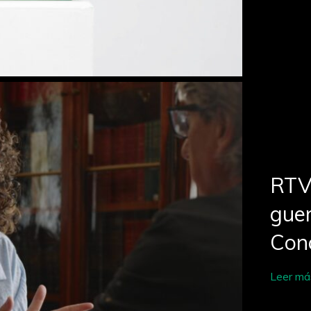
RTV
guer
Con
Leer má