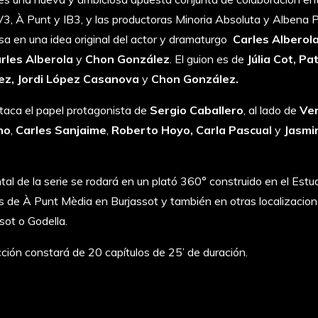
, À Punt y IB3, y las productoras Minoria Absoluta y Albena P
asa en una idea original del actor y dramaturgo
Carles Alberola
rles Alberola
y
Chon González
. El guion es de
Júlia Cot, Pa
z, Jordi López Casanova
y
Chon González.
taca el papel protagonista de
Sergio Caballero
, al lado de
Ve
no
,
Carles Sanjaime
,
Roberto Hoyo,
Carla Pascual
y
Jasmin
tal de la serie se rodará en un plató 360° construido en el Estu
 de À Punt Mèdia en Burjassot y también en otras localizacion
sot o Godella.
cción constará de 20 capítulos de 25’ de duración.