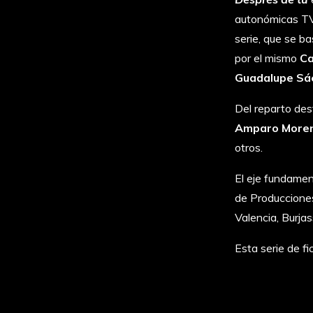
autonómicas TV3
serie, que se b
por el mismo
Ca
Guadalupe Sáe
Del reparto des
Amparo More
otros.
El eje fundamen
de Producciones
Valencia, Burjas
Esta serie de fi