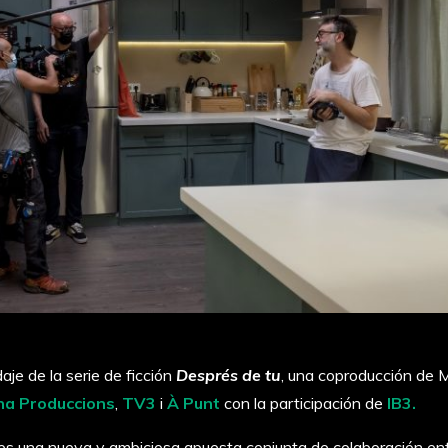
aje de la serie de ficción
Després de tu
, una coproducción de M
na Produccions
,
TV3
i
À Punt
con la participación de
IB3.
es una nueva y ambiciosa apuesta conjunta de colaboración en