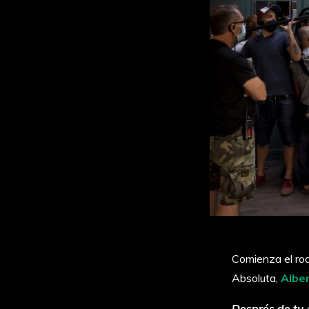
Comienza el rod
Absoluta,
Albe
Després de tu