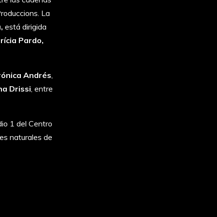
roduccions. La
,
está dirigida
trícia Pardo,
rónica Andrés
,
a Drissi
, entre
dio 1 del Centro
es naturales de