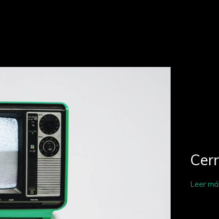
Cer
Leer má