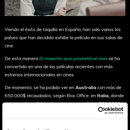
Viendo el éxito de taquilla en España, han sido varios los
países que han decidido exhibir la película en sus salas de
cine.
De esta manera
El maestro que prometió el mar
se ha
convertido en una de las películas recientes con más
estrenos internacionales en cines.
De momento, se ha podido ver en
Australia
con más de
650.000$ recaudados, según
Box Office
, en
Italia,
donde
se estrenó con
84 copias, ya ha superado los 500.000€
de taquilla, también se ha estrenado en
Taiwán
,
Rumania
y
Rusia
y en breve se podrá ver en los cines de
Austria
y
Alemania
.