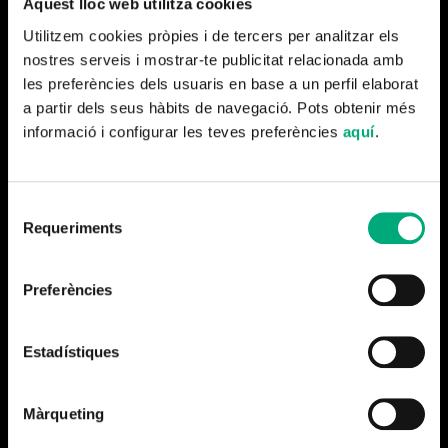
Aquest lloc web utilitza cookies
Utilitzem cookies pròpies i de tercers per analitzar els
nostres serveis i mostrar-te publicitat relacionada amb
les preferències dels usuaris en base a un perfil elaborat
a partir dels seus hàbits de navegació. Pots obtenir més
Más noticias
informació i configurar les teves preferències
aquí
.
Selecció
Requeriments
de
consentiment
Preferències
Estadístiques
Màrqueting
Cerramos la temporada