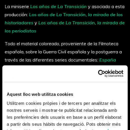
La miniserie
Los años de La Transición
y asociado a esta
producción:
Los años de La Transición, la mirada de los
historiadores
y
Los años de La Transición, la mirada de
los periodistas
Todo el material coloreado, proveniente de la Filmoteca
española, sobre la Guerra Civil española y la postguerra a
través de las diferentes series documentales:
España
dividida, la Guerra Civil en color
,
La mirada de los
historiadores, la Guerra Civil en color
,
España después
de la Guerra, el franquismo en color
,
La mirada de los
historiadores, el franquismo en color
,
Los especiales
Aquest lloc web utilitza cookies
del franquismo
, (una miniserie de 3 capítulos:
La España
Utilitzem cookies pròpies i de tercers per analitzar els
sonada por Franco
,
Cría, reza ama
i
Mi infancia en la
nostres serveis i mostrar-te publicitat relacionada amb
dictadura
), i finalmente el análisis de la figura del dictador
les preferències dels usuaris en base a un perfil elaborat
a partir dels seus hàbits de navegació. Pots obtenir més
a través de la serie
Franco, la vida del dictador en color