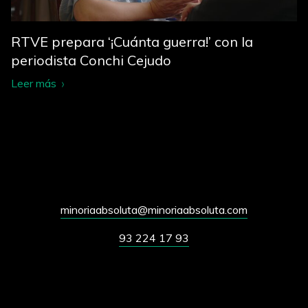
RTVE prepara ‘¡Cuánta guerra!’ con la
periodista Conchi Cejudo
Leer más
minoriaabsoluta@minoriaabsoluta.com
93 224 17 93