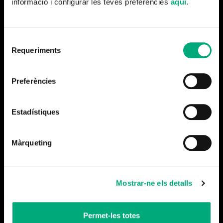
informació i configurar les teves preferències
aquí
.
y
La vida de Franco, la mirada de los historiadores
.
Selecció
Requeriments
de
consentiment
Preferències
Estadístiques
Màrqueting
Más noticias
Mostrar-ne els detalls
Permet-les totes