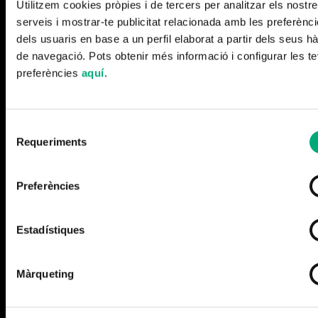
Utilitzem cookies pròpies i de tercers per analitzar els nostr
serveis i mostrar-te publicitat relacionada amb les preferènc
dels usuaris en base a un perfil elaborat a partir dels seus hà
de navegació. Pots obtenir més informació i configurar les t
Más noticias
preferències
aquí
.
Selecció
Requeriments
de
consentiment
Preferències
Estadístiques
Cerramos la temporada
Màrqueting
Leer más