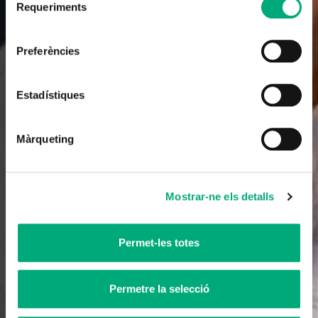
Requeriments
de
consentiment
Preferències
Actualidad
Frikiliks
Estadístiques
2011
4x44'
Màrqueting
Mostrar-ne els detalls
Permet-les totes
Permetre la selecció