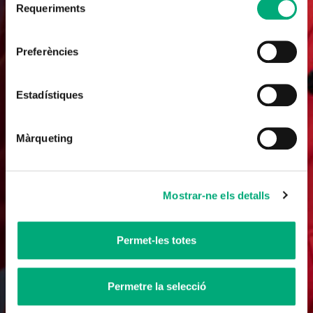
Requeriments
de
consentiment
Preferències
Dating
Love Cost
Estadístiques
6 x 50'
Màrqueting
Mostrar-ne els detalls
Permet-les totes
Permetre la selecció