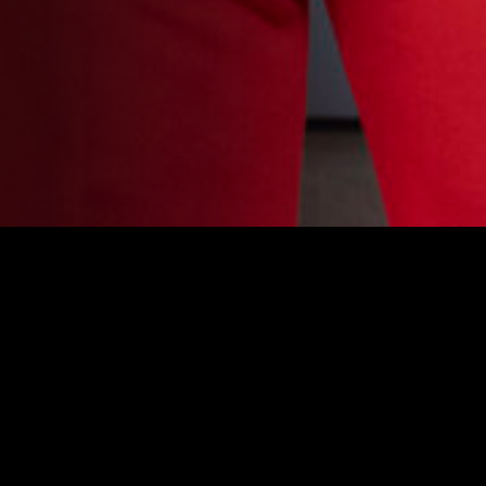
En cada episodio un soltero o soltera tendrá que averiguar
quien de sus pretendientes acude al programa por amor y
quien de ellos sólo quiere llevarse el dinero. Núria Marín
presenta este nuevo dating de 3Cat.
Dirección
Jose Marín