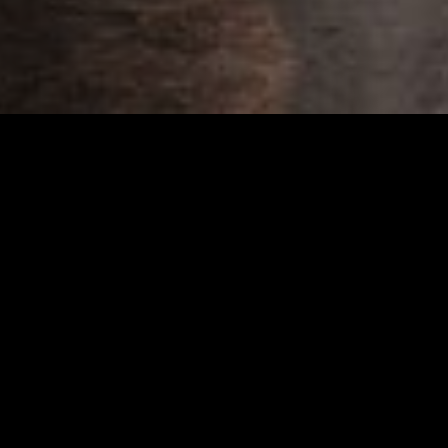
Un documental de actualidad que ayuda a entender lo que
está pasando en Cataluña.
Dirección
Francesc Escribano
Realitzación
Lluís Carrizo
Presentador
Queco Novell
Producción ejecutiva