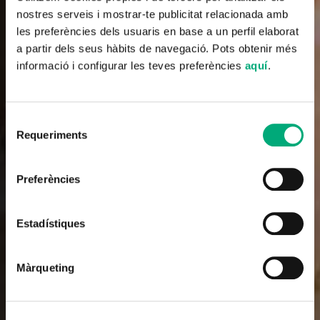
nostres serveis i mostrar-te publicitat relacionada amb
les preferències dels usuaris en base a un perfil elaborat
a partir dels seus hàbits de navegació. Pots obtenir més
informació i configurar les teves preferències
aquí
.
Selecció
Requeriments
de
consentiment
Documental
Patria(s) Catalunya, manual
Preferències
d’instruccions
Estadístiques
2017
60'
Màrqueting
Documental completo