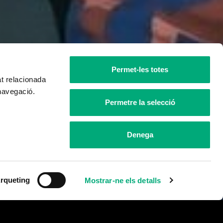
Permet-les totes
at relacionada
 navegació.
Permetre la selecció
Denega
rqueting
Mostrar-ne els detalls