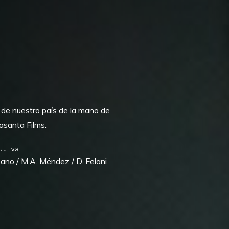
 de nuestro país de la mano de
asanta Films.
utiva
ribano / M.A. Méndez / D. Felani