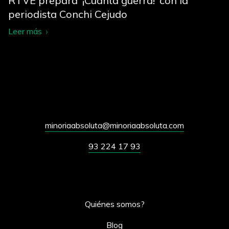
RTVE prepara ‘¡Cuánta guerra!’ con la
periodista Conchi Cejudo
Leer más
minoriaabsoluta@minoriaabsoluta.com
93 224 17 93
Quiénes somos?
Blog