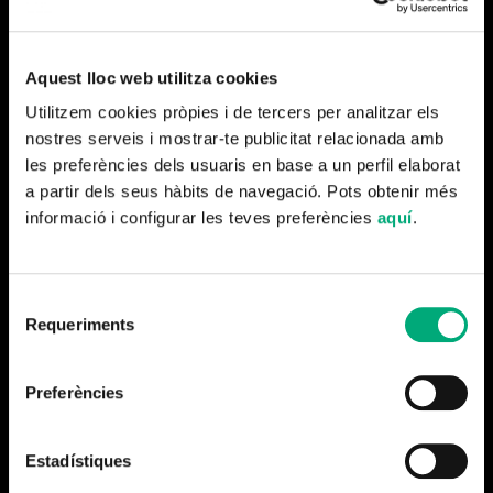
FICHA ARTÍSTICA
Dirección: EULÀLIA GÓMEZ DURAN y XAVI VILA / Guion:
Aquest lloc web utilitza cookies
EULÀLIA GÓMEZ DURAN, XAVI VILA, ANNA-PRISCILA
Utilitzem cookies pròpies i de tercers per analitzar els
MAGRIÑÀ / Producción Ejecutiva: FRANCESC
nostres serveis i mostrar-te publicitat relacionada amb
ESCRIBANO / Producción Ejecutiva DMAX: ZAIDA
les preferències dels usuaris en base a un perfil elaborat
a partir dels seus hàbits de navegació. Pots obtenir més
SERRANO-PIEDECASAS, JAVIER LOPO y MARÍA
informació i configurar les teves preferències
aquí
.
RUBIO / Producción Ejecutiva Veo Televisión: JUAN JOSÉ
MORENO / Producción Ejecutiva Minoria Absoluta: DAVID
FELANI / Dirección de producción Minoria Absoluta:
Selecció
MIREIA GAITÁN / Dirección de Producción: JORDI
Requeriments
de
MARQUÈS / Realización: XAVIER VILA / Imagen: JOSEP
consentiment
SERRA, PATRICIO VIAL, TOMÁS YBARRA y XAVIER
Preferències
VILA / Redacción: ANABEL HERRERA y ANNA-
PRISCILA MAGRIÑÀ / Edición: ROGER GISPERT y
Estadístiques
CAMILA MARINONE / Grafismo: SERGI ESGLEAS /