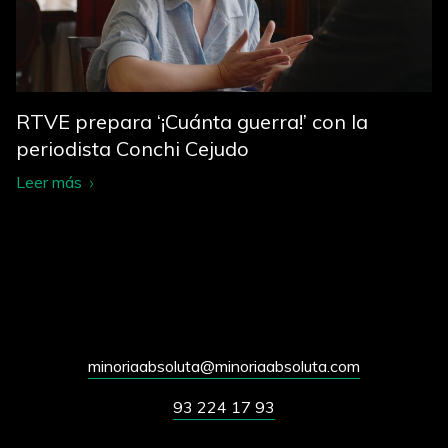
RTVE prepara ‘¡Cuánta guerra!’ con la
periodista Conchi Cejudo
Leer más
minoriaabsoluta@minoriaabsoluta.com
93 224 17 93