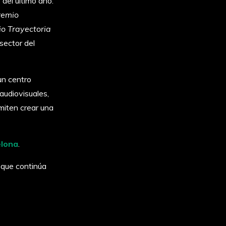
del último año.
remio
io Trayectoria
sector del
un centro
audiovisuales,
rmiten crear una
elona
.
y que continúa