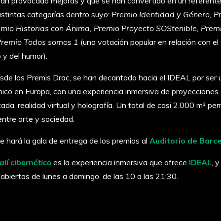
 han provocado mejoras y que se han convertido en un referente 
stintas categorías dentro suyo:
Premio Identidad y Género, P
emio Historias con Ánima, Premio Proyecto SOStenible, Prem
Premio Todos somos 1
(una votación popular en relación con el 
 y del humor).
sde los Premis Drac, se han decantado hacia el IDEAL por ser 
 único en Europa, con una experiencia inmersiva de proyecciones 
ada, realidad virtual y holografía. Un total de casi 2.000 m² pe
entre arte y sociedad.
e hará la gala de entrega de los premios al
Auditorio de Barc
alí cibernético
es la experiencia inmersiva que ofrece
IDEAL
, 
 abiertas de lunes a domingo, de las 10 a las 21:30.