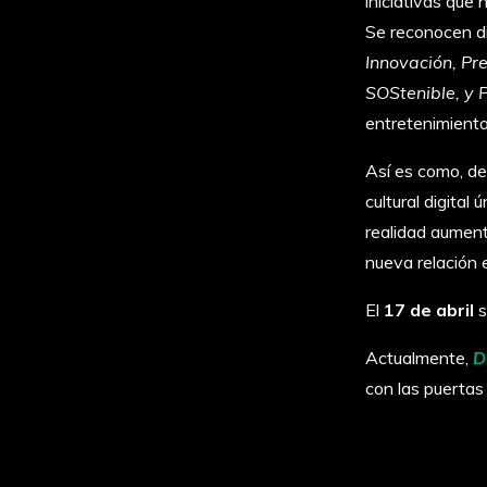
iniciativas que
Se reconocen di
Innovación, Pr
SOStenible, y
entretenimiento
Así es como, de
cultural digital
realidad aument
nueva relación 
El
17 de abril
s
Actualmente,
D
con las puertas