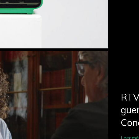
RTV
guer
Con
Leer má