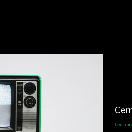
Cer
Leer má