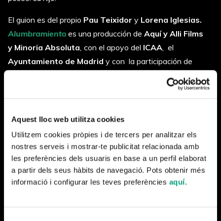
El guion es del propio
Pau Teixidor
y
Lorena Iglesias.
Alumbramiento
es una producción de
Aquí y Alli Films
y
Minoria Absoluta
,
con el apoyo del
ICAA
, el
Ayuntamiento de Madrid
y con la participación de
RTVE
.
Pau Teixidor, director y guionista explica:
«
Alumbramiento
se ha construido a partir de un largo
Aquest lloc web utilitza cookies
proceso de documentación y se acerca a dos agujeros
Utilitzem cookies pròpies i de tercers per analitzar els
negros de la historia reciente de España: los
nostres serveis i mostrar-te publicitat relacionada amb
les preferències dels usuaris en base a un perfil elaborat
internamientos de adolescentes embarazadas y el robo
a partir dels seus hàbits de navegació. Pots obtenir més
de bebés en un contexto de aparente cambio político y
informació i configurar les teves preferències
aquí
.
social».
Selecció