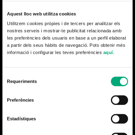
la Generalitat, tres Presidentes del Gobierno
español, cuatro Alcaldes de Barcelona, dos
Aquest lloc web utilitza cookies
Papas, tres Presidentes del Barça y 17
Utilitzem cookies pròpies i de tercers per analitzar els
operaciones del rey Juan Carlos.
nostres serveis i mostrar-te publicitat relacionada amb
Lo único que se mantiene es Leo Messi, que
les preferències dels usuaris en base a un perfil elaborat
a partir dels seus hàbits de navegació. Pots obtenir més
debutó el mismo año que Polònia … aunque
informació i configurar les teves preferències
aquí
.
él contabiliza más goles (623) que nosotros
programas (542). ¡Ni este récord nos podía
dejar a nosotros!
Selecció
Requeriments
de
consentiment
Marc Martin
, realizador del programa, hace incapié en el
Preferències
buen trabajo de todo el equipo, una manera de trabajar
que da buenos resultados:
Estadístiques