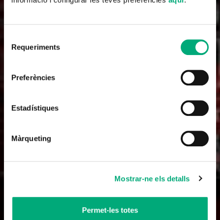
Selecció
Requeriments
de
consentiment
Preferències
Documental
Bajo la Sombra de la Cruz Gamada
Estadístiques
Largometraje
2023
65'
Màrqueting
Mostrar-ne els detalls
Permet-les totes