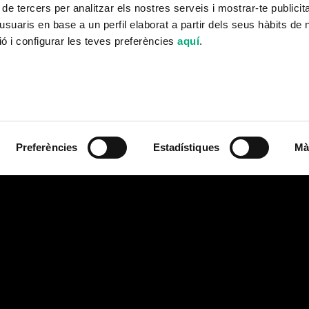
 de tercers per analitzar els nostres serveis i mostrar-te publicit
usuaris en base a un perfil elaborat a partir dels seus hàbits de
ó i configurar les teves preferències
aquí
.
Preferències
Estadístiques
Mà
iaabsoluta@minoriaabsolu
93 224 17 93