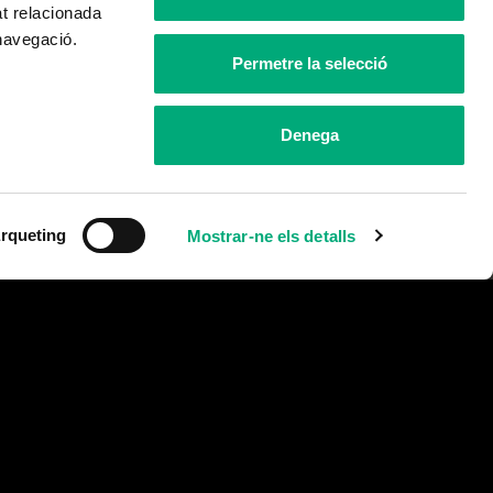
at relacionada
 navegació.
Permetre la selecció
Denega
rqueting
Mostrar-ne els detalls
ta.com