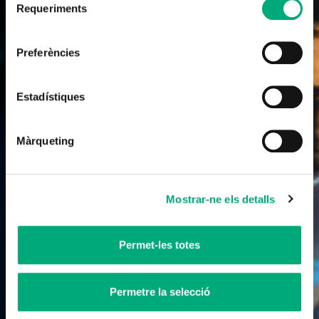
Requeriments
de
consentiment
Preferències
No-ficció
El año en que naciste
Estadístiques
8 x 50'
Màrqueting
Mostrar-ne els detalls
Permet-les totes
Permetre la selecció