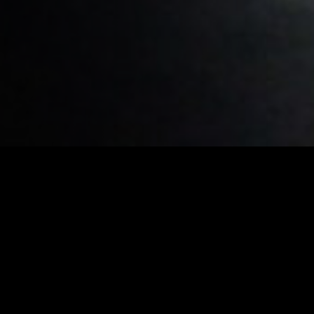
Carlos del Amor reuneix dues celebrities que han nascut al
mateix any per evocar la seva joventut a través d’imatges
del No-Do que ajuden a il·lustrar els seus record d’infància i
joventut.
Direcció
Enric Lucena