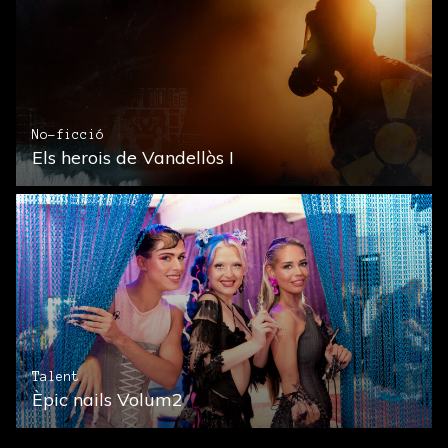
No-ficció
Els herois de Vandellòs I
Talent
Èpic nails Volum2