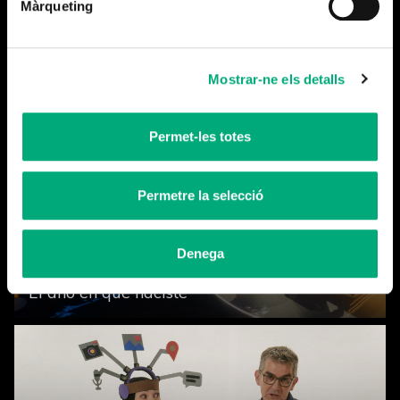
Màrqueting
No-ficció
¡Cuánta guerra!
Mostrar-ne els detalls
Permet-les totes
Permetre la selecció
Denega
No-ficció
El año en que naciste