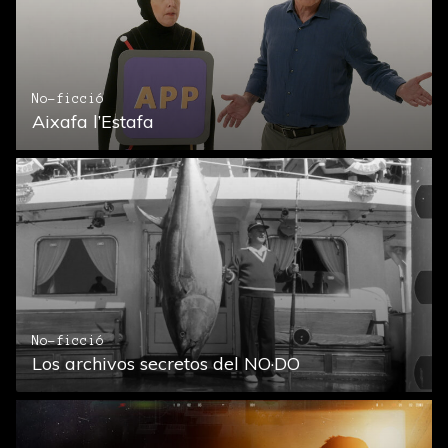
No-ficció
Aixafa l’Estafa
No-ficció
Los archivos secretos del NO·DO