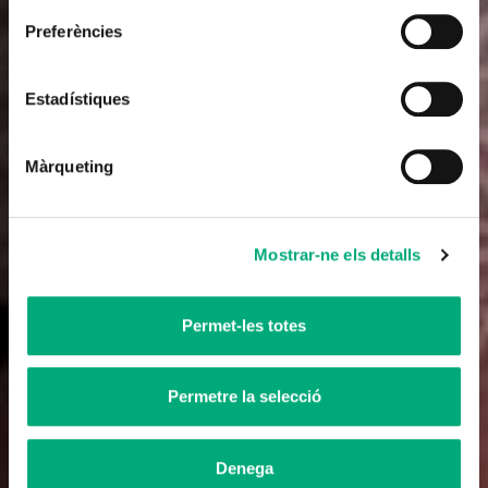
Documental
Preferències
La guerra oculta de Franco
Estadístiques
Llargmetratge documental
Febrer 2021
Màrqueting
Tràiler
Mostrar-ne els detalls
Permet-les totes
Permetre la selecció
Denega