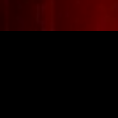
La història dels esforços que va fer Franco i el seu règim
per a recuperar la tan anhelada España Grande, la gran
estructura física i ideològica que es va prioritzar per
davant de la resta de necessitats que tenia el país i dels
problemes a que el dictador va haver de fer front per a
aconseguir aquest objectiu.
Direcció
Josep Serra Mateu
Subdirecció
Eulàlia Gómez Duran