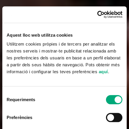
Aquest lloc web utilitza cookies
Utilitzem cookies pròpies i de tercers per analitzar els
nostres serveis i mostrar-te publicitat relacionada amb
les preferències dels usuaris en base a un perfil elaborat
a partir dels seus hàbits de navegació. Pots obtenir més
informació i configurar les teves preferències
aquí
.
Selecció
Requeriments
de
consentiment
Som històries, som continguts
Preferències