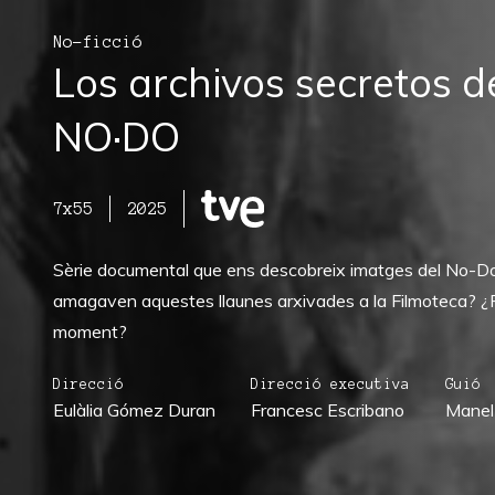
No-ficció
Los archivos secretos d
NO·DO
7x55
2025
Sèrie documental que ens descobreix imatges del No-Do 
amagaven aquestes llaunes arxivades a la Filmoteca? ¿Pe
moment?
Direcció
Direcció executiva
Guió
Eulàlia Gómez Duran
Francesc Escribano
Manel