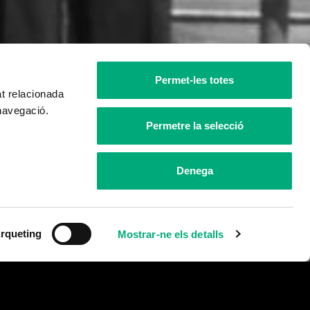
Permet-les totes
at relacionada
 navegació.
Permetre la selecció
Denega
rqueting
Mostrar-ne els detalls