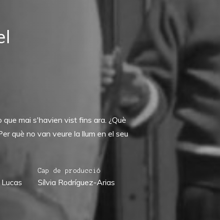
el
que mai s'havien vist fins ara. ¿Què
r què no van veure la llum en el seu
Cap de producció
 Lucas
Sílvia Rodríguez-Arias