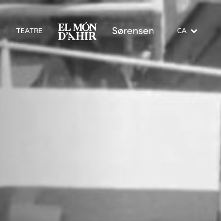
O
TEATRE
CA