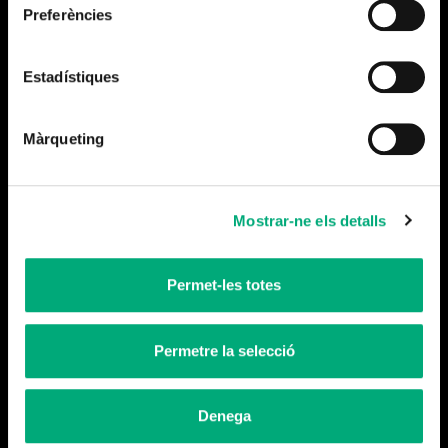
Preferències
Estadístiques
Pel·lícula
Màrqueting
Alumbramiento
Mostrar-ne els detalls
Permet-les totes
Permetre la selecció
Sèrie
Smiley
Denega