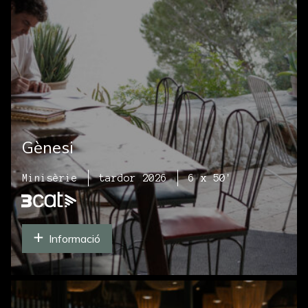
Gènesi
Minisèrie
tardor 2026
6 x 50'
Informació