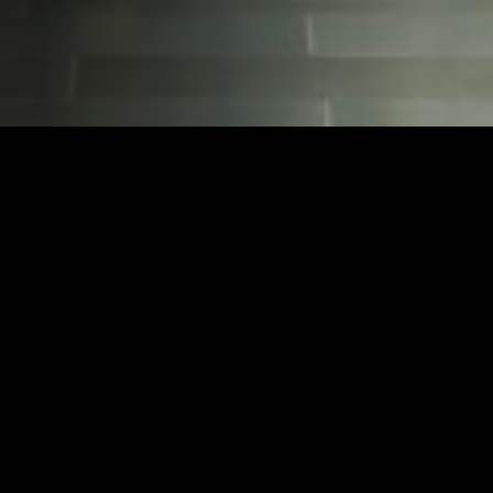
Una comèdia romàntica i, al mateix temps, una història de
perdedors: personatges que són un desastre, però dels
quals t’enamores des del primer moment.
Gir rere gir de guió, cada situació supera l’anterior i amb un
ritme endimoniat.
Direcció
José Corbacho
Guió
Jordi Galceran, Marta Sánchez, Olatz Arroyo