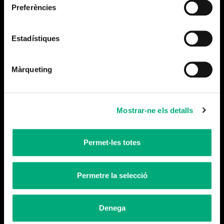
Preferències
Estadístiques
Pòdcast
Màrqueting
Historias con historia
Mostrar-ne els detalls
Permet-les totes
Permetre la selecció
Pòdcast
La Guerra Civil escuchada
Denega