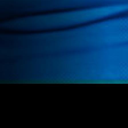
La història, la tradició, les curiositats i les anècdotes es
combinen amb l'humor per explicar-nos la història de
Catalunya. La Blanca Guilera, acompanyada del Mèu, una
intel·ligència artificial del planeta Miau, ens guia en aquest