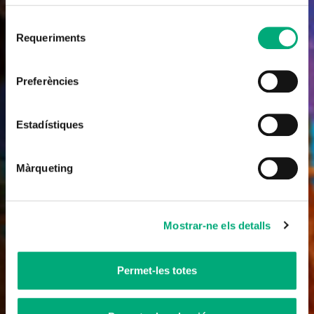
Selecció
Requeriments
de
consentiment
Preferències
Pòdcast
Fuet, el pòdcast
Estadístiques
12 x 20'
Màrqueting
Mostrar-ne els detalls
Permet-les totes