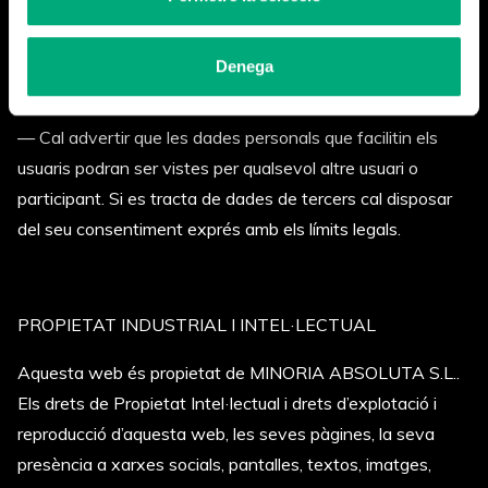
legalitat vigent.
— No es podran fer comunicacions comercials no
Denega
autoritzades expressament.
— Cal advertir que les dades personals que facilitin els
usuaris podran ser vistes per qualsevol altre usuari o
participant. Si es tracta de dades de tercers cal disposar
del seu consentiment exprés amb els límits legals.
PROPIETAT INDUSTRIAL I INTEL·LECTUAL
Aquesta web és propietat de MINORIA ABSOLUTA S.L..
Els drets de Propietat Intel·lectual i drets d’explotació i
reproducció d’aquesta web, les seves pàgines, la seva
presència a xarxes socials, pantalles, textos, imatges,