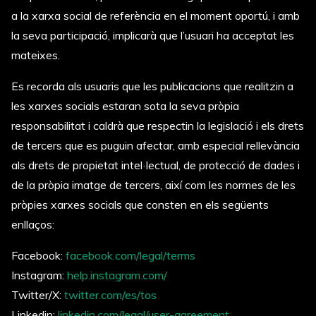
a la xarxa social de referència en el moment oportú, i amb
la seva participació, implicarà que l’usuari ha acceptat les
mateixes.
Es recorda als usuaris que les publicacions que realitzin a
les xarxes socials estaran sota la seva
pròpia
responsabilitat i caldrà que respectin la legislació i els drets
de tercers que es puguin afectar, amb especial rellevància
als drets de propietat intel·lectual, de protecció de dades i
de la pròpia imatge de tercers, així com les normes de les
pròpies xarxes socials que consten en els següents
enllaços:
Facebook:
facebook.com/legal/terms
Instagram:
help.instagram.com/
Twitter/X:
twitter.com/es/tos
Linkedin:
linkedin.com/legal/user-agreement