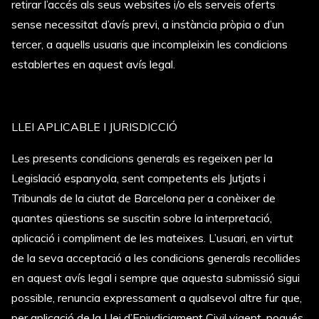
retirar l’accés als seus websites i/o els serveis oferts
sense necessitat d’avís previ, a
instància
pròpia o d’un
tercer, a aquells usuaris que incompleixin les condicions
establertes en aquest avís legal.
LLEI APLICABLE I JURISDICCIÓ
Les presents condicions generals es regeixen per la
Legislació espanyola, sent competents els Jutjats i
Tribunals de la ciutat de Barcelona per a conèixer de
quantes qüestions se suscitin sobre la interpretació,
aplicació i compliment de les mateixes. L’usuari, en virtut
de la seva acceptació a les condicions generals recollides
en aquest avís legal i sempre que aquesta submissió sigui
possible, renuncia expressament a qualsevol altre fur que,
per aplicació de la Llei d’Enjudiciament Civil vigent, pogués