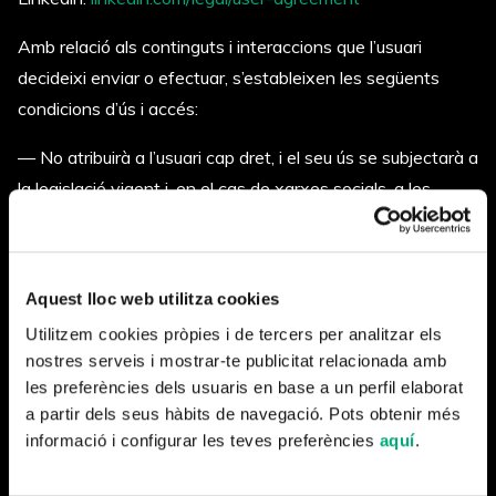
Amb relació als continguts i interaccions que l’usuari
decideixi enviar o efectuar, s’estableixen les següents
condicions d’ús i accés:
— No atribuirà a l’usuari cap dret, i el seu ús se subjectarà a
la legislació vigent i, en el cas de xarxes socials, a les
condicions de la pròpia xarxa.
—
Propietat Intel·lectual i imatge MINORIA ABSOLUTA
S.L. tindrà dret a reproduir, modificar, adaptar i publicar,
Aquest lloc web utilitza cookies
inclòs comunicació pública, els continguts ja siguin textos,
Utilitzem cookies pròpies i de tercers per analitzar els
fotografies, gràfics, etc. , amb l’objecte de promoure la
nostres serveis i mostrar-te publicitat relacionada amb
les preferències dels usuaris en base a un perfil elaborat
pròpia secció a la que s’ha tramès, així com per utilitzar-los
a partir dels seus hàbits de navegació. Pots obtenir més
en les activitats de MINORIA ABSOLUTA, S.L. en
informació i configurar les teves preferències
aquí
.
qualsevol format i suport. La llicencia i autorització és
gratuïta i s’estableix per tot el món i el temps fins al seu