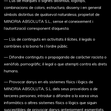
—
L’ús de marques o signes distintius, logotips,
combinacions de colors, estructura, disseny i en general
símbols distintius de qualsevol naturalesa, propietat de
MINORIA ABSOLUTA S.L., sense el coneixement i
l’autorització corresponent d’aquesta.
—
L’ús de continguts en activitats il·lícites, il·legals o
contràries a la bona fe i l’ordre públic.
—
Difondre continguts o propaganda de caràcter racista o
xenòfob, pornogràfic, il·legal o que atempti contra els drets
humans.
—
Provocar danys en els sistemes físics i lògics de
MINORIA ABSOLUTA, S.L. dels seus proveïdors o de
terceres persones; introduir o difondre a la xarxa virus
informàtics o altres sistemes físics o lògics que siguin
susceptibles de provocar danys anteriorment esmentats.