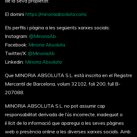
de la seva propietat:
El domini
https://minoriaabsoluta.com/
.
Els perfils i pàgina a les següents xarxes socials:
Instagram:
@MinoriaAb
Facebook:
Minoria Absoluta
Twitter/X:
@MinoriaAb
Linkedin:
Minoria Absoluta
Que MINORIA ABSOLUTA S.L. està inscrita en el Registre
Mercantil de Barcelona, volum 32102, foli 200, full B-
207088.
MINORIA ABSOLUTA S.L. no pot assumir cap
responsabilitat derivada de l’ús incorrecte, inadequat o
il·lícit de la informació que aparegui a les seves pàgines
web o presència online a les diverses xarxes socials. Amb