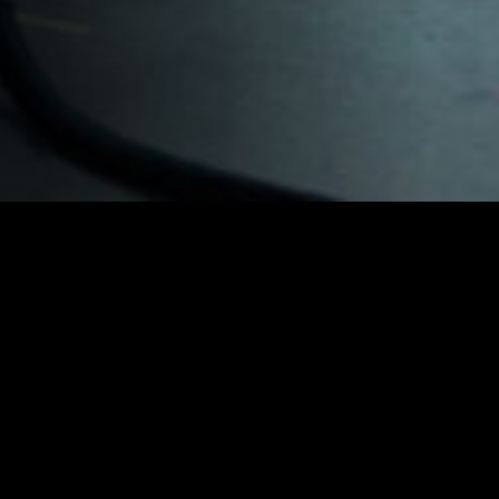
El llegat polític de Jordi Pujol va quedar en entredit arran de
la confessió sobre el seu delicte fiscal. Una llarga
trajectòria com a activista, com a President, i com a
patriarca d’una família que va concentrar poder i influència
durant dècades. ‘Parenostre’ és una història de pecats i
penitències, de pares i fills, de poder i abús de poder, a
l’ombra d'una de les figures més importants de la història
contemporània de Catalunya.