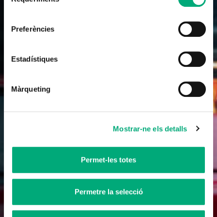
de
consentiment
Pel·lícula
Preferències
Parenostre
Estadístiques
Llargmetratge
abril 2025
Màrqueting
Teaser
Mostrar-ne els detalls
Permet-les totes
Permetre la selecció