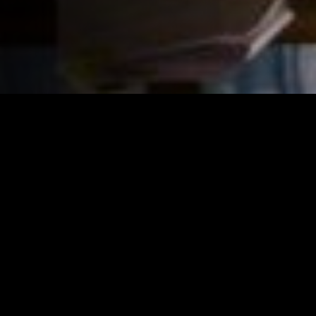
En Pau és un pare de família que intenta refer la vida
després de la mort sobtada de la Raquel, la seva dona.
Aquest procés de dol no serà gens fàcil, pel Pau i pels
seus fills adolescents.
Direcció
Chon González i Carles Alberola
Producció executiva Minoria Absoluta
Francesc Escribano, David Felani i Eva Mor
Direcció de producció