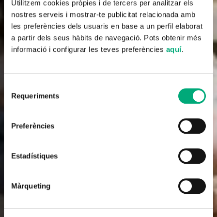
Utilitzem cookies pròpies i de tercers per analitzar els
nostres serveis i mostrar-te publicitat relacionada amb
les preferències dels usuaris en base a un perfil elaborat
a partir dels seus hàbits de navegació. Pots obtenir més
informació i configurar les teves preferències
aquí
.
Selecció
Requeriments
de
consentiment
Sèrie
Preferències
Després de tu
Estadístiques
2022
Màrqueting
Tràiler