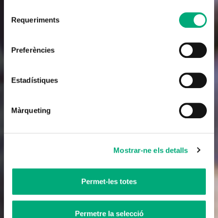
Selecció
Requeriments
de
consentiment
Pel·lícula
Preferències
El mestre que va prometre el mar
Estadístiques
Llargmetratge
2023
Màrqueting
Tràiler
Mostrar-ne els detalls
Permet-les totes
Permetre la selecció