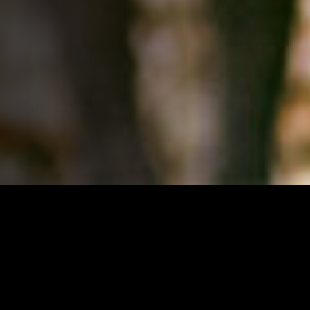
Una història basada en la vida del mestre Antoni
Benaiges que treballava a una petita escola d'un poble de
Burgos on va canviar la vida dels seus alumnes, perquè era
un mestre diferent i únic. L’Antoni era seguidor de les tesis
pedagògiques de Freinet que se basen en donar la paraula