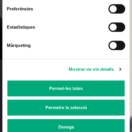
Preferències
No-ficció
Aixafa l’Estafa
Estadístiques
8x2
22h
Màrqueting
Mostrar-ne els detalls
Permet-les totes
Permetre la selecció
Denega