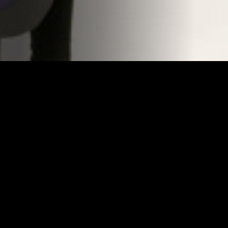
Càpsules de divulgació per sensibilitzar, formar i
empoderar la població gran de Catalunya davant els riscos
i amenaces digitals més comuns.
Direcció
Ana Joven
Realització
Marc Martín
Cap de Producció
Sílvia Rodríguez-Arias