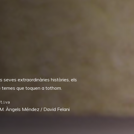
 seves extraordinàries històries, els
re temes que toquen a tothom.
utiva
 M. Àngels Méndez / David Felani