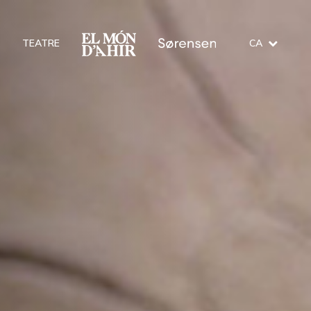
O
TEATRE
CA