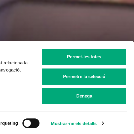
Permet-les totes
at relacionada
 navegació.
Permetre la selecció
Denega
rqueting
Mostrar-ne els detalls