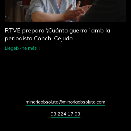
RTVE prepara ‘¡Cuánta guerra!’ amb la
periodista Conchi Cejudo
Llegeix-ne més
minoriaabsoluta@minoriaabsoluta.com
93 224 17 93