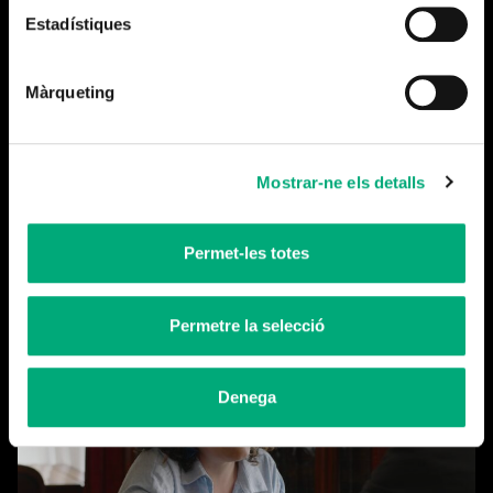
Estadístiques
Màrqueting
Mostrar-ne els detalls
Tanquem temporada
Permet-les totes
Llegeix-ne més
Permetre la selecció
Denega