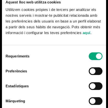
Aquest lloc web utilitza cookies
Utilitzem cookies pròpies i de tercers per analitzar els
nostres serveis i mostrar-te publicitat relacionada amb
les preferències dels usuaris en base a un perfil elaborat
a partir dels seus hàbits de navegació. Pots obtenir més
informació i configurar les teves preferències
aquí
.
Selecció
Requeriments
Generalísimo, la vida de Franco en color
(2019) La vida
de
consentiment
de Francisco Franco desde la distancia histórica que
otorga el presente y como nunca antes se había hecho: en
Preferències
color. Aporta una visión de la figura de Franco con rigor,
con un intenso pulso narrativo y con la voluntad de recrear
Estadístiques
para los espectadores del presente momentos clave del
pasado.
Màrqueting