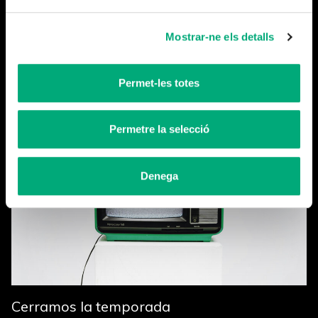
Mostrar-ne els detalls
Permet-les totes
Más noticias
Permetre la selecció
Denega
Cerramos la temporada